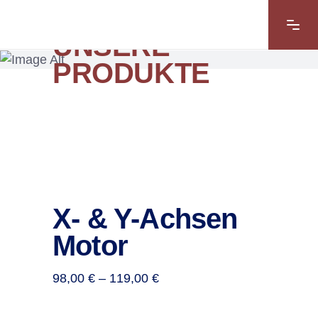
UNSERE
PRODUKTE
X- & Y-Achsen
Motor
Preisspanne:
98,00
€
–
119,00
€
98,00 €
bis
119,00 €