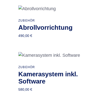
ZUBEHÖR
In den Warenkorb
Abrollvorrichtung
490,00
€
Dieses
ZUBEHÖR
Ausführung wählen
Kamerasystem inkl.
Produkt
weist
Software
mehrere
580,00
€
Varianten
auf.
Die