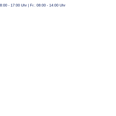
8:00 - 17:00 Uhr | Fr.: 08:00 - 14:00 Uhr
Über Uns
Services
Kontakt
rtechnik
er Spezialist für Laseranlagen. Im Bereich des Vertrie
ns die neuesten Technologien am Markt zunutze, entwick