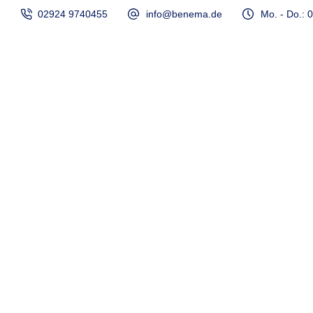
02924 9740455
info@benema.de
Mo. - Do.: 0
Startseite
Laser
MADE IN GERMANY
Innovative Lase
Die Benema Lasertechnik GmbH in Möhnesee ist erfahren
Industrie wissen wir zu überzeugen. Dabei machen wir u
optimieren es.