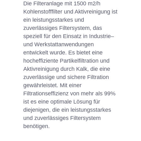
Die
Filter
an
l
age
mit
1500
m
2
/
h
Koh
len
st
off
filter
und
Ak
t
iv
re
in
ig
ung
is
t
e
in
le
ist
ung
s
st
ark
es
und
z
u
ver
l
ä
ss
ig
es
Fil
ters
ystem
,
d
as
spe
zie
ll
f
ür
den
E
ins
atz
in
Indust
rie
–
und
W
erk
st
att
an
w
end
ung
en
ent
wic
ke
lt
w
urd
e
.
Es
b
iet
et
e
ine
h
oche
ff
iz
ient
e
Part
ike
lf
iltration
und
Ak
t
iv
re
in
ig
ung
d
urch
K
alk
,
die
e
ine
z
u
ver
l
ä
ss
ige
und
s
ic
here
F
iltration
g
ew
ä
hr
le
ist
et
.
Mit
e
iner
F
iltration
se
ff
iz
ien
z
von
me
hr
al
s
99
%
is
t
es
e
ine
optim
ale
L
ö
sung
f
ür
die
jen
igen
,
die
e
in
le
ist
ung
s
st
ark
es
und
z
u
ver
l
ä
ss
ig
es
Fil
ters
ystem
ben
ö
t
igen
.