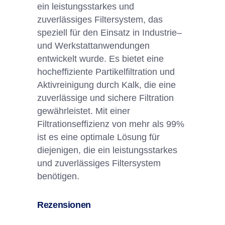
e
in
le
ist
ung
s
st
ark
es
und
z
u
ver
l
ä
ss
ig
es
Fil
ters
ystem
,
d
as
spe
zie
ll
f
ür
den
E
ins
atz
in
Indust
rie
–
und
W
erk
st
att
an
w
end
ung
en
ent
wic
ke
lt
w
urd
e
.
Es
b
iet
et
e
ine
h
oche
ff
iz
ient
e
Part
ike
lf
iltration
und
Ak
t
iv
re
in
ig
ung
d
urch
K
alk
,
die
e
ine
z
u
ver
l
ä
ss
ige
und
s
ic
here
F
iltration
g
ew
ä
hr
le
ist
et
.
Mit
e
iner
F
iltration
se
ff
iz
ien
z
von
me
hr
al
s
99
%
is
t
es
e
ine
optim
ale
L
ö
sung
f
ür
die
jen
igen
,
die
e
in
le
ist
ung
s
st
ark
es
und
z
u
ver
l
ä
ss
ig
es
Fil
ters
ystem
ben
ö
t
igen
.
Rezensionen