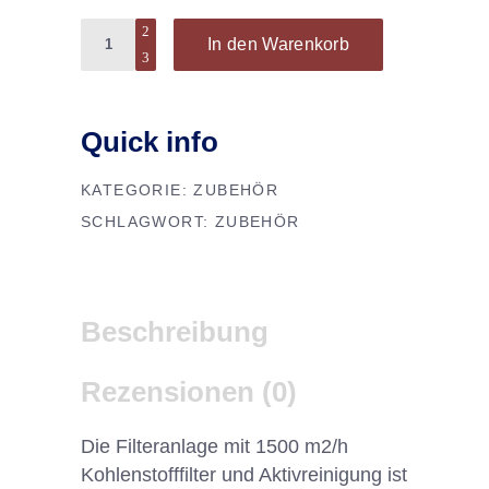
Quantity
In den Warenkorb
Quick info
KATEGORIE:
ZUBEHÖR
SCHLAGWORT:
ZUBEHÖR
Beschreibung
Rezensionen (0)
Die
Filter
an
l
age
mit
1500
m
2
/
h
Koh
len
st
off
filter
und
Ak
t
iv
re
in
ig
ung
is
t