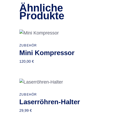
Ähnliche
Produkte
ZUBEHÖR
In den Warenkorb
Mini Kompressor
120,00
€
Dieses
ZUBEHÖR
Ausführung wählen
Laserröhren-Halter
Produkt
weist
29,99
€
mehrere