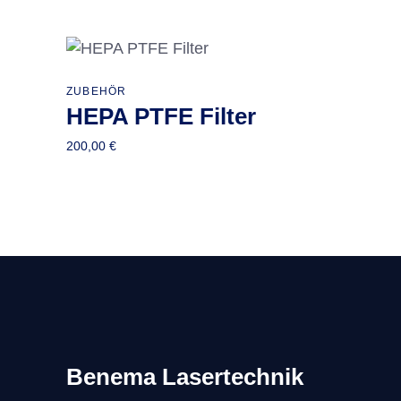
Varianten
auf.
Die
Optionen
ZUBEHÖR
In den Warenkorb
können
HEPA PTFE Filter
auf
200,00
€
der
Produktseite
gewählt
werden
Benema Lasertechnik