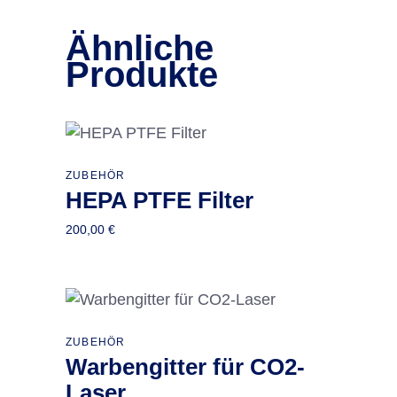
Ähnliche
Produkte
ZUBEHÖR
In den Warenkorb
HEPA PTFE Filter
200,00
€
Dieses
ZUBEHÖR
Ausführung wählen
Warbengitter für CO2-
Produkt
weist
Laser