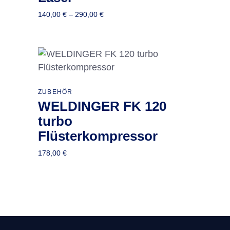
mehrere
Preisspanne:
140,00
€
–
290,00
€
Varianten
140,00 €
bis
auf.
290,00 €
Die
Optionen
können
In den Warenkorb
auf
ZUBEHÖR
der
WELDINGER FK 120
Produktseite
turbo
gewählt
Flüsterkompressor
werden
178,00
€