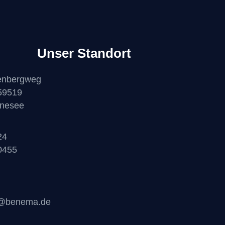
Unser Standort
enbergweg
59519
nesee
24
0455
o@benema.de