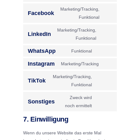
Consent
service
to
Marketing/Tracking,
paypal
Facebook
service
Consent
Funktional
calendly
to
Marketing/Tracking,
service
LinkedIn
Consent
Funktional
facebook
to
WhatsApp
Funktional
service
Consent
linkedin
to
Instagram
Marketing/Tracking
Consent
service
to
Marketing/Tracking,
whatsapp
TikTok
service
Consent
Funktional
instagram
to
Zweck wird
service
Sonstiges
Consent
noch ermittelt
tiktok
to
7. Einwilligung
service
sonstiges
Wenn du unsere Website das erste Mal