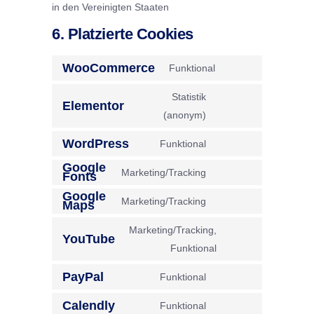
in den Vereinigten Staaten
6. Platzierte Cookies
WooCommerce
Funktional
Consent
to
Statistik
Elementor
service
Consent
(anonym)
woocommerce
to
WordPress
Funktional
service
Consent
Google
elementor
to
Marketing/Tracking
Fonts
Consent
service
Google
to
Marketing/Tracking
Maps
wordpress
Consent
service
to
Marketing/Tracking,
google-
YouTube
service
Consent
Funktional
fonts
google-
to
PayPal
Funktional
maps
service
Consent
youtube
to
Calendly
Funktional